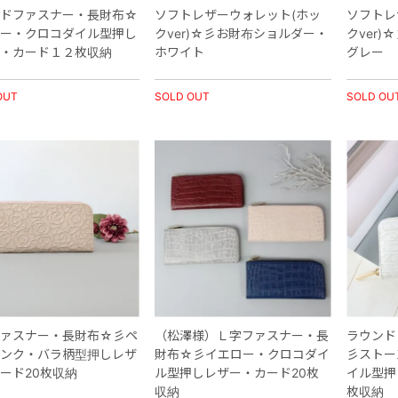
ドファスナー・長財布☆
ソフトレザーウォレット(ホッ
ソフトレ
ー・クロコダイル型押し
クver)☆彡お財布ショルダー・
クver
・カード１２枚収納
ホワイト
グレー
OUT
SOLD OUT
SOLD OU
ァスナー・長財布☆彡ペ
（松澤様）Ｌ字ファスナー・長
ラウンド
ンク・バラ柄型押しレザ
財布☆彡イエロー・クロコダイ
彡ストー
ード20枚収納
ル型押しレザー・カード20枚
イル型押
収納
枚収納