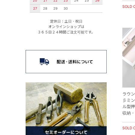
20
21
22
23
24
25
26
SOLD 
27
28
29
30
定休日：土日・祝日
オンラインショップは
３６５日２４時間ご注文可能です。
ラウン
彡ミン
ル型押
収納・
SOLD 