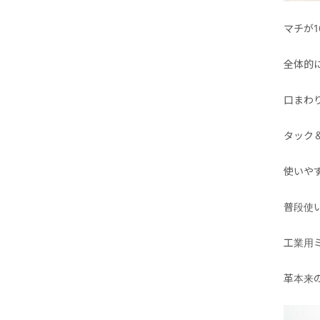
マチが
全体的
口まわ
タック
使いや
普段使
工業用
革本来