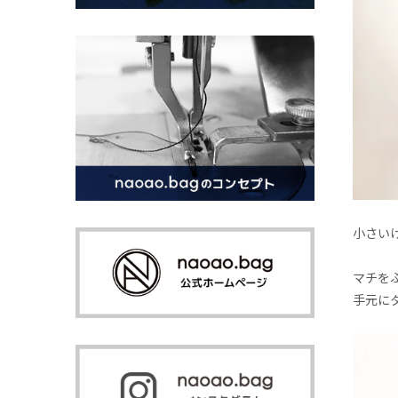
小さい
マチを
手元に