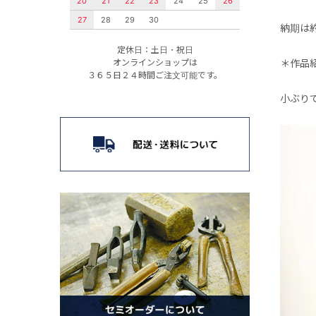
20
21
22
23
24
25
26
27
28
29
30
納期は
定休日：土日・祝日
＊作品
オンラインショップは
３６５日２４時間ご注文可能です。
小ぶり