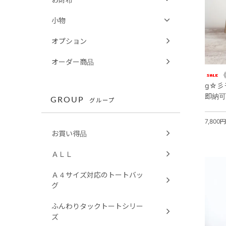
小物
オプション
オーダー商品
g☆彡
即納可
GROUP
グループ
7,800
お買い得品
ＡＬＬ
Ａ４サイズ対応のトートバッ
グ
ふんわりタックトートシリー
ズ