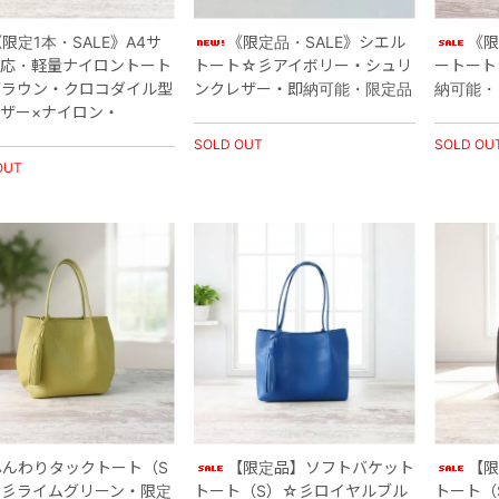
限定1本・SALE》A4サ
《限定品・SALE》シエル
《限
応・軽量ナイロントート
トート☆彡アイボリー・シュリ
ートート
ラウン・クロコダイル型
ンクレザー・即納可能・限定品
納可能・
ザー×ナイロン・
SOLD OUT
SOLD OU
OUT
ふんわりタックトート（S
【限定品】ソフトバケット
【
)☆彡ライムグリーン・限定
トート（S）☆彡ロイヤルブル
トート（