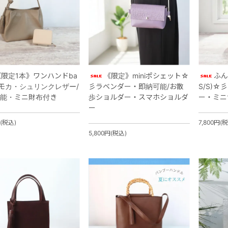
《限定1本》ワンハンドba
《限定》miniポシェット☆
ふん
モカ・シュリンクレザー/
彡ラベンダー・即納可能/お散
S/S)
能・ミニ財布付き
歩ショルダー・スマホショルダ
ー・ミニ
ー
円(税込)
7,800円(
5,800円(税込)