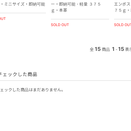
・ミニサイズ・即納可能
ー・即納可能・軽量 ３７５
エンボス
ｇ・本革
７５ｇ
OUT
SOLD OUT
SOLD OU
15
1
15
全
商品
-
表
チェックした商品
ェックした商品はまだありません。