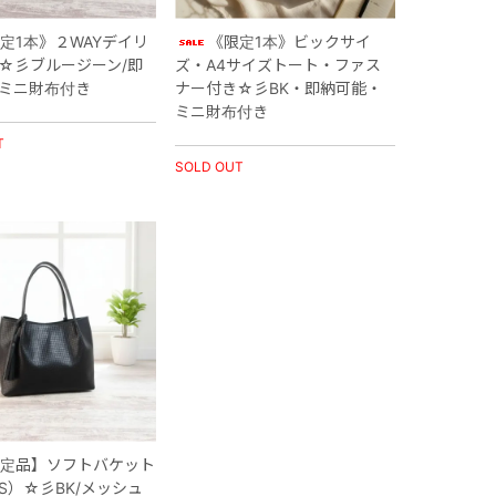
定1本》２WAYデイリ
《限定1本》ビックサイ
☆彡ブルージーン/即
ズ・A4サイズトート・ファス
ミニ財布付き
ナー付き☆彡BK・即納可能・
ミニ財布付き
T
SOLD OUT
限定品】ソフトバケット
S）☆彡BK/メッシュ