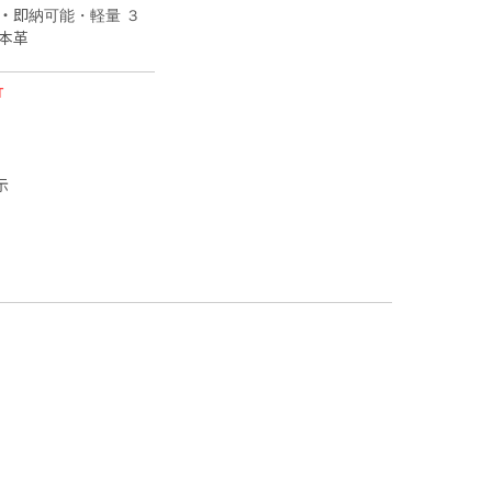
・即納可能・軽量 ３
・本革
T
示