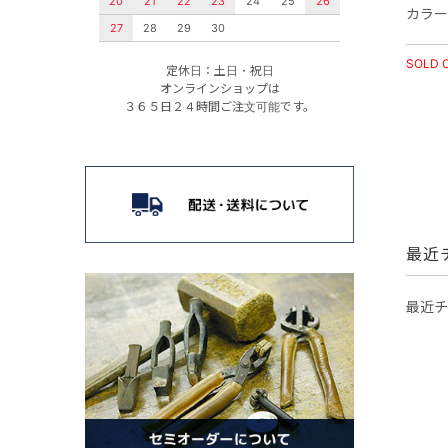
20
21
22
23
24
25
26
カラー
27
28
29
30
SOLD 
定休日：土日・祝日
オンラインショップは
３６５日２４時間ご注文可能です。
最近
最近チ