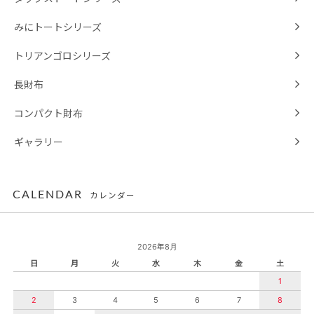
みにトートシリーズ
トリアンゴロシリーズ
長財布
コンパクト財布
ギャラリー
CALENDAR
カレンダー
2026年8月
日
月
火
水
木
金
土
1
2
3
4
5
6
7
8