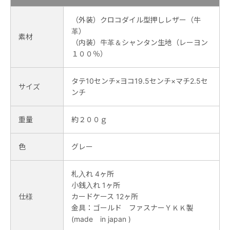
（外装）クロコダイル型押しレザー（牛
革）
素材
（内装）牛革＆シャンタン生地（レーヨン
１００％）
タテ10センチ×ヨコ19.5センチ×マチ2.5セ
サイズ
ンチ
重量
約２００ｇ
色
グレー
札入れ 4ヶ所
小銭入れ 1ヶ所
仕様
カードケース 12ヶ所
金具：ゴールド ファスナーＹＫＫ製
(made in japan )