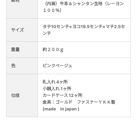
素材
（内装）牛革＆シャンタン生地（レーヨン
１００％）
タテ10センチ×ヨコ19.5センチ×マチ2.5セ
サイズ
ンチ
重量
約２００ｇ
色
ピンクベージュ
札入れ 4ヶ所
小銭入れ 1ヶ所
仕様
カードケース 12ヶ所
金具：ゴールド ファスナーＹＫＫ製
(made in japan )