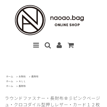
ホーム
>
お財布
>
長財布
ホーム
>
ＡＬＬ
ホーム
>
長財布
ラウンドファスナー・長財布☆彡ピンクベージ
ュ・クロコダイル型押しレザー・カード１２枚