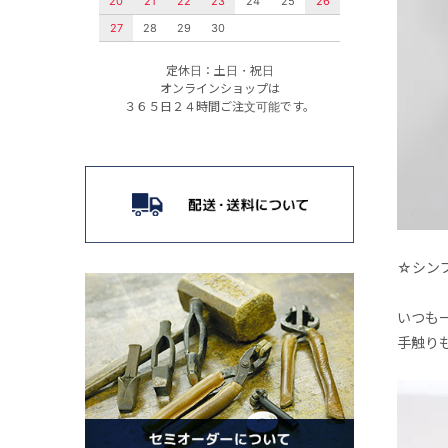
20
21
22
23
24
25
26
27
28
29
30
定休日：土日・祝日
オンラインショップは
３６５日２４時間ご注文可能です。
☆シン
いつも
手触り