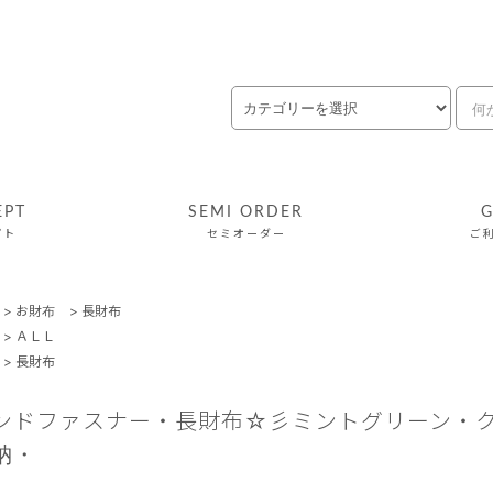
EPT
SEMI ORDER
G
プト
セミオーダー
ご
>
お財布
>
長財布
>
ＡＬＬ
>
長財布
ンドファスナー・長財布☆彡ミントグリーン・
納・