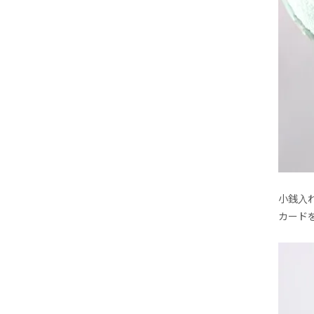
小銭入
カード