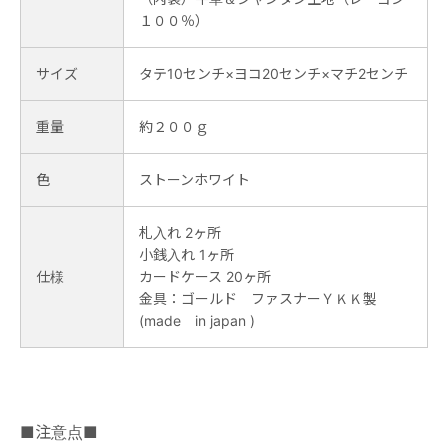
１００％）
サイズ
タテ10センチ×ヨコ20センチ×マチ2センチ
重量
約２００ｇ
色
ストーンホワイト
札入れ 2ヶ所
小銭入れ 1ヶ所
仕様
カードケース 20ヶ所
金具：ゴールド ファスナーＹＫＫ製
(made in japan )
■注意点■