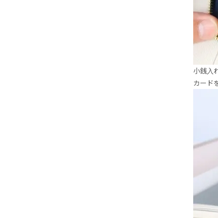
小銭入
カード