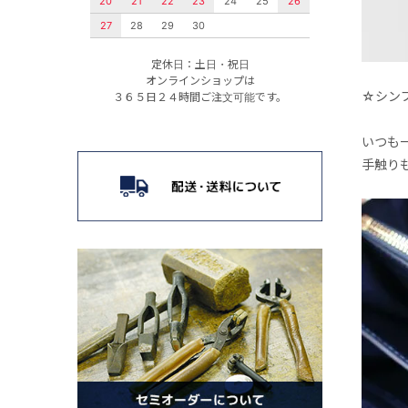
20
21
22
23
24
25
26
27
28
29
30
定休日：土日・祝日
オンラインショップは
☆シン
３６５日２４時間ご注文可能です。
いつも
手触り