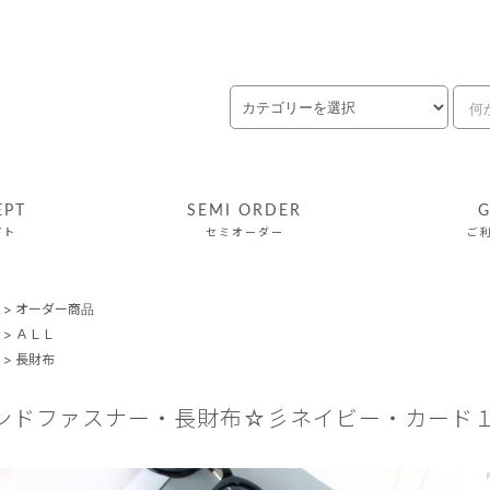
EPT
SEMI ORDER
G
プト
セミオーダー
ご
>
オーダー商品
>
ＡＬＬ
>
長財布
ンドファスナー・長財布☆彡ネイビー・カード