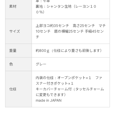
革：牛革
素材
裏地：シャンタン生地（レーヨン１０
０％）
上部ヨコ約35センチ 高さ25センチ マチ
サイズ
10センチ 底の横幅25センチ 手紐45セン
チ
重量
約800ｇ（仕様により重さも前後します）
色
グレー
内装の仕様：オープンポケット×１ ファ
スナー付きポケット×１
仕様
キーカバーチャーム付（タッセルチャーム
に変更もできます）
made in JAPAN