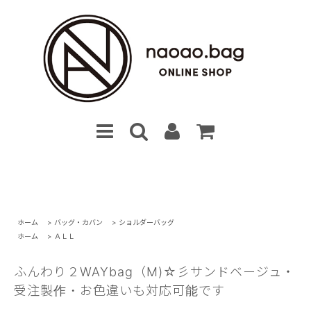
ホーム
>
バッグ・カバン
>
ショルダーバッグ
ホーム
>
ＡＬＬ
ふんわり２WAYbag（M)☆彡サンドベージュ・
受注製作・お色違いも対応可能です