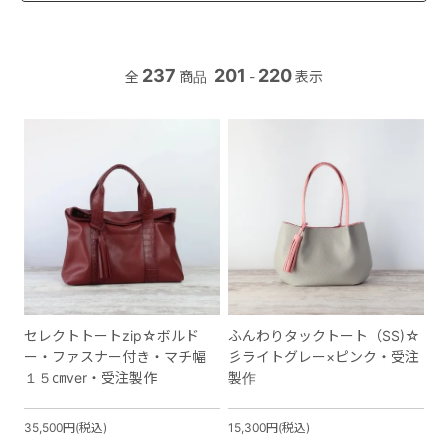
237
201
220
全
商品
-
表示
セレクトトートzip☆ボルド
ふんわりタックトート（SS)☆
ー・ファスナー付き・マチ幅
彡ライトグレー×ピンク・受注
１５㎝ver・受注製作
製作
35,500円(税込)
15,300円(税込)