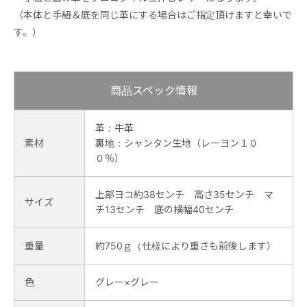
（本体と手紐＆底を同じ革にする場合はご指定頂けますと幸いで
す。）
商品スペック情報
革：牛革
素材
裏地：シャンタン生地（レーヨン１０
０％）
上部ヨコ約38センチ 高さ35センチ マ
サイズ
チ13センチ 底の横幅40センチ
重量
約750ｇ（仕様により重さも前後します）
色
グレー×グレー