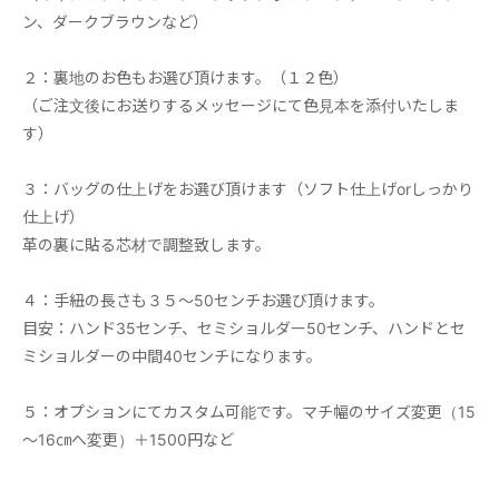
ン、ダークブラウンなど）
２：裏地のお色もお選び頂けます。（１２色）
（ご注文後にお送りするメッセージにて色見本を添付いたしま
す）
３：バッグの仕上げをお選び頂けます（ソフト仕上げorしっかり
仕上げ）
革の裏に貼る芯材で調整致します。
４：手紐の長さも３５～50センチお選び頂けます。
目安：ハンド35センチ、セミショルダー50センチ、ハンドとセ
ミショルダーの中間40センチになります。
５：オプションにてカスタム可能です。マチ幅のサイズ変更（15
～16㎝へ変更）＋1500円など