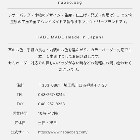
naoao.bag
レザーバッグ・小物のデザイン・生産・仕上げ・発送（お届け）までを埼
玉県の工房で全てハンドメイドで製作するファクトリーブランドです。
HADE MADE (made in Japan)
革のお色・手紐の長さ・内装のお色を選んだり、カラーオーダー対応で１
本、１本お作りしてお届け致します。
セミオーダー対応でお探しのバッグがない時などお気軽にお問い合わせく
ださいませ。
住所
〒333-0861 埼玉県川口市柳崎4-7-23
TEL
048-267-8244
FAX
048-267-8238
営業時間
10時～17時
定休日
土日・祝日
公式サイト
https://www.naoaobag.com/