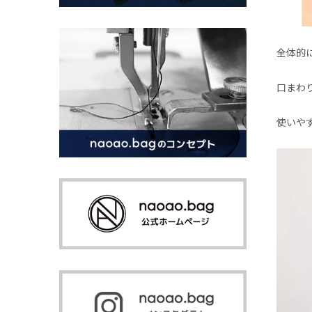
全体的
口まわ
使いや