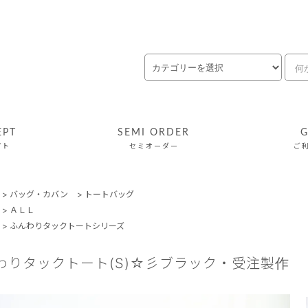
EPT
SEMI ORDER
G
プト
セミオーダー
ご
>
バッグ・カバン
>
トートバッグ
>
ＡＬＬ
>
ふんわりタックトートシリーズ
わりタックトート(S)☆彡ブラック・受注製作