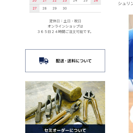
20
21
22
23
24
25
26
シュリ
27
28
29
30
定休日：土日・祝日
オンラインショップは
３６５日２４時間ご注文可能です。