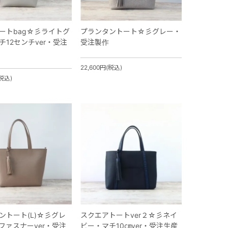
ートbag☆彡ライトグ
プランタントート☆彡グレー・
チ12センチver・受注
受注製作
22,600円(税込)
(税込)
ントート(L)☆彡グレ
スクエアトートver２☆彡ネイ
ファスナーver・受注
ビー・マチ10㎝ver・受注生産