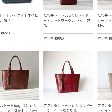
aoトートバッグ☆彡ネイビ
たて長トートbag☆彡ボルド
たて長ト
注商品
ー・カットワークver・受注制
レー・マ
作
制作
0円(税込)
22,500円(税込)
22,500円
ルトートbag（L）☆彡
プランタントート☆彡ボルドー
プランタ
ン・マチ幅15センチver
×ボルドー・受注製作
ージュ・