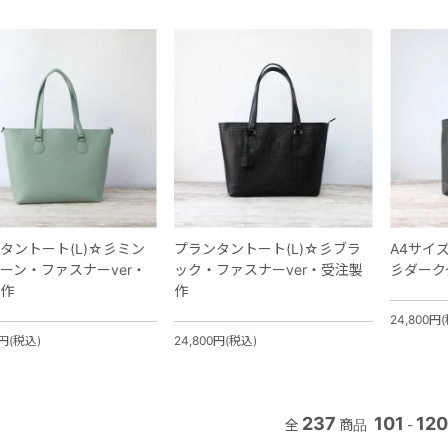
タントート(L)☆彡ミン
プランタントート(L)☆彡ブラ
A4サイ
ーン・ファスナーver・
ック・ファスナーver・受注製
彡ダーク
作
作
24,800円
0円(税込)
24,800円(税込)
237
101
120
全
商品
-