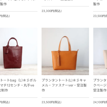
製作
製作
23,300円(税込)
0円(税込)
23,500円
トートbag（L)☆彡ボル
プランタントート(L)☆彡キャ
プランタ
マチ12センチ・丸手ve
メル・ファスナーver・受注製
クベージ
注制作
作
受注製作
0円(税込)
23,500円(税込)
24,100円