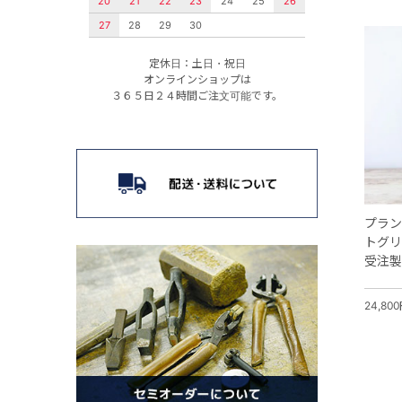
20
21
22
23
24
25
26
27
28
29
30
定休日：土日・祝日
オンラインショップは
３６５日２４時間ご注文可能です。
プラン
トグリ
受注製
24,80