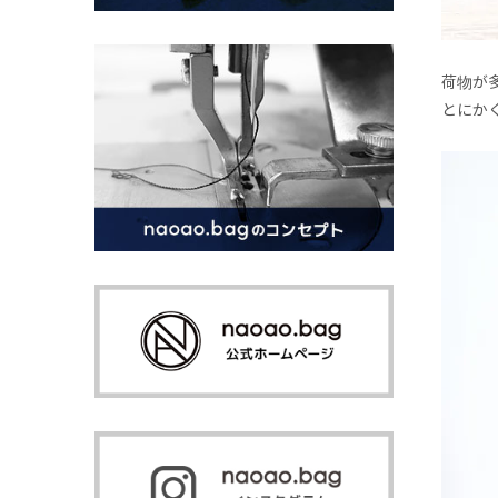
荷物が
とにか