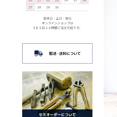
20
21
22
23
24
25
26
27
28
29
30
定休日：土日・祝日
オンラインショップは
３６５日２４時間ご注文可能です。