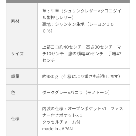
革：牛革（シュリンクレザー×クロコダイ
ル型押しレザー）
素材
裏地：シャンタン生地（レーヨン１０
０％）
上部ヨコ約40センチ 高さ30センチ マ
サイズ
チ10センチ 底の横幅40センチ 手紐47
センチ
重量
約680ｇ（仕様により重さも前後します）
色
ダークグレー×バニラ（モノトーン）
内装の仕様：オープンポケット×1 ファス
ナー付きポケット×１
仕様
タッセルチャーム付
made in JAPAN