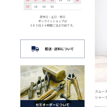
20
21
22
23
24
25
26
27
28
29
30
定休日：土日・祝日
オンラインショップは
３６５日２４時間ご注文可能です。
スムー
シャー