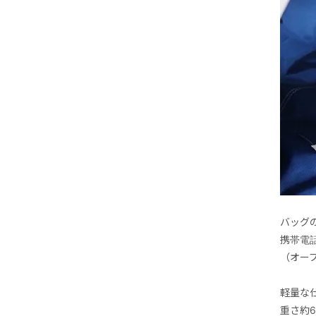
バッグ
携帯電
（オー
軽量な
重さ約