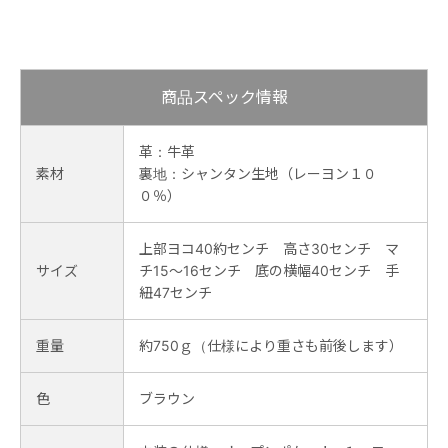
商品スペック情報
革：牛革
素材
裏地：シャンタン生地（レーヨン１０
０％）
上部ヨコ40約センチ 高さ30センチ マ
サイズ
チ15～16センチ 底の横幅40センチ 手
紐47センチ
重量
約750ｇ（仕様により重さも前後します）
色
ブラウン