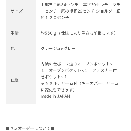
上部ヨコ約34センチ 高さ20センチ マチ
サイズ
11センチ 底の横幅29センチ ショルダー紐
約１２０センチ
重量
約550ｇ（仕様により重さも前後します）
色
グレージュ×グレー
内装の仕様：２連のオープンポケット×
１ オープンポケット×１ ファスナー付
きポケット×１
仕様
タッセルチャーム付（キーカバーチャーム
に変更もできます）
made in JAPAN
■セミオーダーについて■