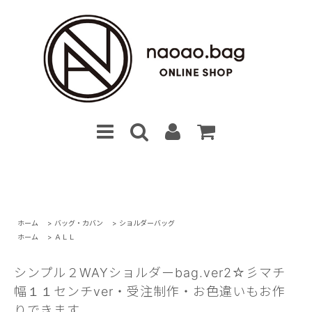
ホーム
>
バッグ・カバン
>
ショルダーバッグ
ホーム
>
ＡＬＬ
シンプル２WAYショルダーbag.ver2☆彡マチ
幅１１センチver・受注制作・お色違いもお作
りできます