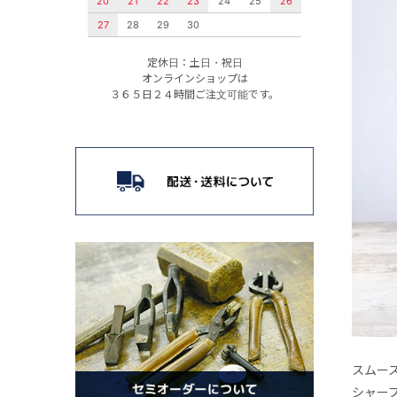
20
21
22
23
24
25
26
27
28
29
30
定休日：土日・祝日
オンラインショップは
３６５日２４時間ご注文可能です。
スムー
シャー