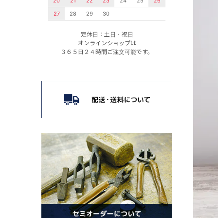
20
21
22
23
24
25
26
27
28
29
30
定休日：土日・祝日
オンラインショップは
３６５日２４時間ご注文可能です。