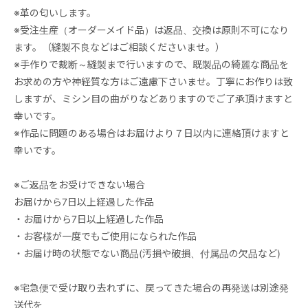
※革の匂いします。
※受注生産（オーダーメイド品）は返品、交換は原則不可になり
ます。（縫製不良などはご相談くださいませ。）
※手作りで裁断～縫製まで行いますので、既製品の綺麗な商品を
お求めの方や神経質な方はご遠慮下さいませ。丁寧にお作りは致
しますが、ミシン目の曲がりなどありますのでご了承頂けますと
幸いです。
※作品に問題のある場合はお届けより７日以内に連絡頂けますと
幸いです。
※ご返品をお受けできない場合
お届けから7日以上経過した作品
・お届けから7日以上経過した作品
・お客様が一度でもご使用になられた作品
・お届け時の状態でない商品(汚損や破損、付属品の欠品など)
※宅急便で受け取り去れずに、戻ってきた場合の再発送は別途発
送代を