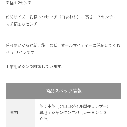
チ幅１2センチ
(SS)サイズ：約横３９センチ（口まわり）、高さ１７センチ 、
マチ幅１０センチ
普段使いから通勤、旅行など、オールマイティーに活躍してくれ
る デザインです
工業用ミシンで縫製しています。
商品スペック情報
革：牛革（クロコダイル型押しレザー）
素材
裏地：シャンタン生地（レーヨン１０
０％）