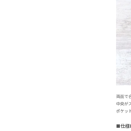
両面で
中央が
ポケッ
■仕様