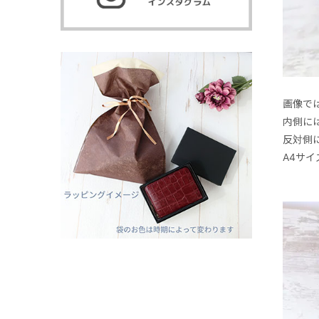
画像で
内側に
反対側
A4サ