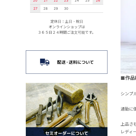
20
21
22
23
24
25
26
27
28
29
30
定休日：土日・祝日
オンラインショップは
３６５日２４時間ご注文可能です。
■作品
シンプ
通勤に
上品さ
レディ