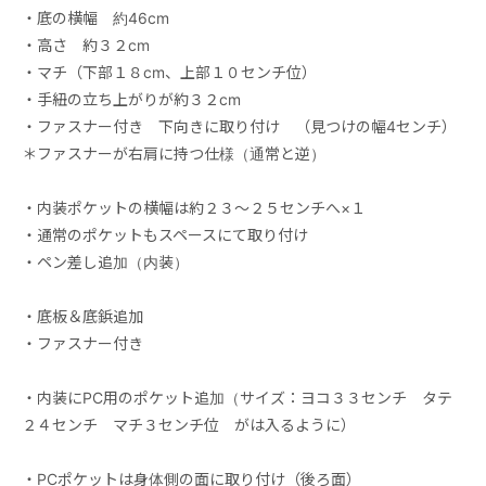
・底の横幅 約46cm
・高さ 約３２cm
・マチ（下部１８cm、上部１０センチ位）
・手紐の立ち上がりが約３２cm
・ファスナー付き 下向きに取り付け （見つけの幅4センチ）
＊ファスナーが右肩に持つ仕様（通常と逆）
・内装ポケットの横幅は約２３～２５センチへ×１
・通常のポケットもスペースにて取り付け
・ペン差し追加（内装）
・底板＆底鋲追加
・ファスナー付き
・内装にPC用のポケット追加（サイズ：ヨコ３３センチ タテ
２４センチ マチ３センチ位 がは入るように）
・PCポケットは身体側の面に取り付け（後ろ面）