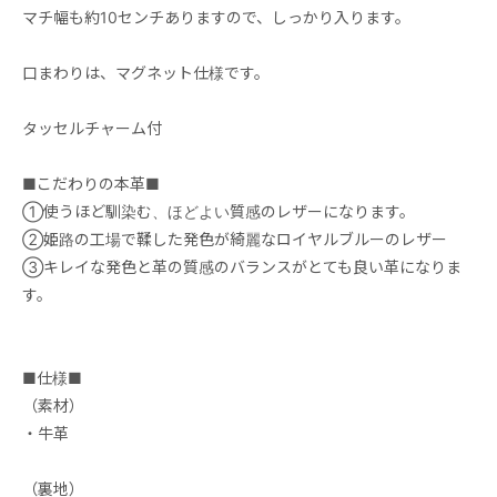
マチ幅も約10センチありますので、しっかり入ります。
口まわりは、マグネット仕様です。
タッセルチャーム付
■こだわりの本革■
①使うほど馴染む、ほどよい質感のレザーになります。
②姫路の工場で鞣した発色が綺麗なロイヤルブルーのレザー
③キレイな発色と革の質感のバランスがとても良い革になりま
す。
■仕様■
（素材）
・牛革
（裏地）