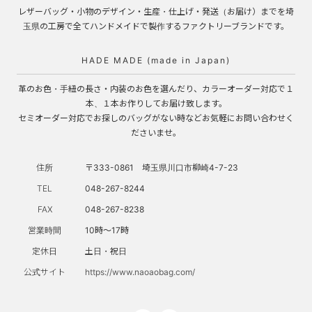
レザーバッグ・小物のデザイン・生産・仕上げ・発送（お届け）までを埼
玉県の工房で全てハンドメイドで製作するファクトリーブランドです。
HADE MADE (made in Japan)
革のお色・手紐の長さ・内装のお色を選んだり、カラーオーダー対応で１
本、１本お作りしてお届け致します。
セミオーダー対応でお探しのバッグがない時などお気軽にお問い合わせく
ださいませ。
住所
〒333-0861 埼玉県川口市柳崎4-7-23
TEL
048-267-8244
FAX
048-267-8238
営業時間
10時～17時
定休日
土日・祝日
公式サイト
https://www.naoaobag.com/