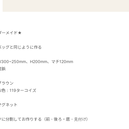
ダーメイド★
バッグと同じように作る
300~250mm、H200mm、マチ120mm
底鋲
ブラウン
色：119ターコイズ
マグネット
ツに分割してお作りする（前・後ろ・底・見付け）