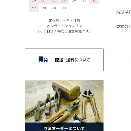
20
21
22
23
24
25
26
27
28
29
30
納期は
定休日：土日・祝日
オンラインショップは
見本の
３６５日２４時間ご注文可能です。