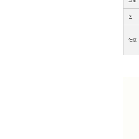
重量
色
仕様