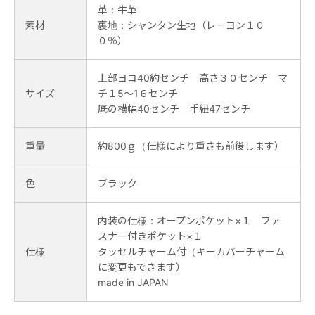
革：牛革
素材
裏地：シャンタン生地（レーヨン１０
０％）
上部ヨコ40約センチ 高さ３０センチ マ
サイズ
チ１5～1６センチ
底の横幅40センチ 手紐47センチ
重量
約800ｇ（仕様により重さも前後します）
色
ブラック
内装の仕様：オープンポケット×１ ファ
スナー付きポケット×１
仕様
タッセルチャーム付（キーカバーチャーム
に変更もできます）
made in JAPAN