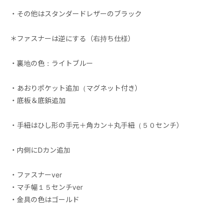
・その他はスタンダードレザーのブラック
＊ファスナーは逆にする（右持ち仕様）
・裏地の色：ライトブルー
・あおりポケット追加（マグネット付き）
・底板＆底鋲追加
・手紐はひし形の手元＋角カン＋丸手紐（５０センチ）
・内側にDカン追加
・ファスナーver
・マチ幅１５センチver
・金具の色はゴールド