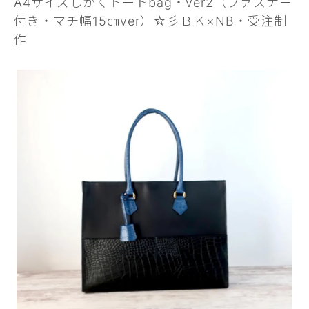
A4サイズしかくトートbag・ver2（ファスナー
付き・マチ幅15㎝ver）☆彡ＢＫ×NB・受注制
作