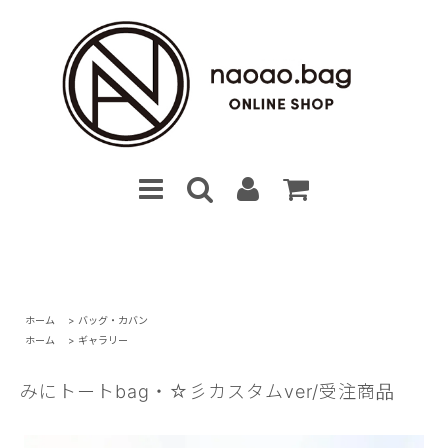
ホーム
>
バッグ・カバン
ホーム
>
ギャラリー
みにトートbag・☆彡カスタムver/受注商品