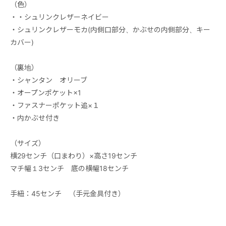
（色）
・・シュリンクレザーネイビー
・シュリンクレザーモカ(内側口部分、かぶせの内側部分、キー
カバー)
（裏地）
・シャンタン オリーブ
・オープンポケット×1
・ファスナーポケット追×１
・内かぶせ付き
（サイズ）
横29センチ（口まわり）×高さ19センチ
マチ幅１3センチ 底の横幅18センチ
手紐：45センチ （手元金具付き）