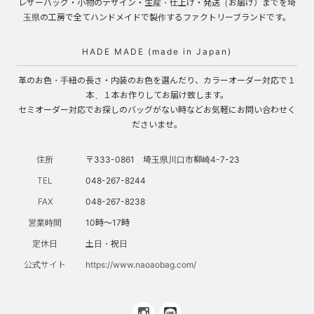
レザーバッグ・小物のデザイン・生産・仕上げ・発送（お届け）までを埼
玉県の工房で全てハンドメイドで製作するファクトリーブランドです。
HADE MADE (made in Japan)
革のお色・手紐の長さ・内装のお色を選んだり、カラーオーダー対応で１
本、１本お作りしてお届け致します。
セミオーダー対応でお探しのバッグがない時などお気軽にお問い合わせく
ださいませ。
住所
〒333-0861 埼玉県川口市柳崎4-7-23
TEL
048-267-8244
FAX
048-267-8238
営業時間
10時～17時
定休日
土日・祝日
公式サイト
https://www.naoaobag.com/