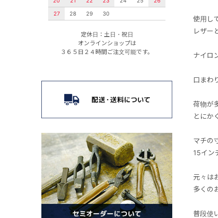
20
21
22
23
24
25
26
27
28
29
30
使用し
レザー
定休日：土日・祝日
オンラインショップは
３６５日２４時間ご注文可能です。
ナイロ
口まわ
荷物が
とにか
マチの
15イ
元々は
多くの
普段使