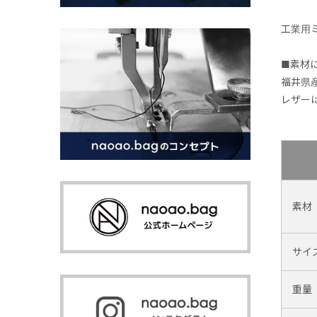
工業用
■素材
福井県
レザー
素材
サイ
重量