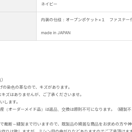
ネイビー
内装の仕様：オープンポケット×１ ファスナ
made in JAPAN
点）
上げの染色の革なので、キズがあります。
キズはありませんが、ご了承くださいませ。
匂いします。
生産（オーダーメイド品）は返品、交換は原則不可になります。（縫製
りで裁断～縫製まで行いますので、既製品の綺麗な商品をお求めの方や
お作りは致しますが、ミシン目の曲がりなどありますのでご了承頂けま