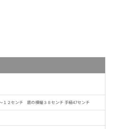
～１２センチ 底の横幅３８センチ 手紐47センチ