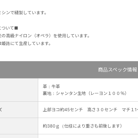
ミシンで縫製しています。
について■
産の高級ナイロン（オペラ）を使用しています。
は姫路にて生産しています。
商品スペック情報
革：牛革
裏地：シャンタン生地（レーヨン１００％）
ズ
上部ヨコ約45センチ 高さ３０センチ マチ１1
約380ｇ（仕様により重さも前後します）