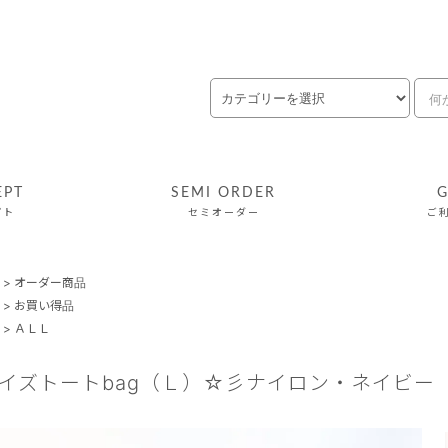
EPT
SEMI ORDER
G
プト
セミオーダー
ご
>
オーダー商品
>
お買い得品
>
ＡＬＬ
サイズトートbag（Ｌ）☆彡ナイロン・ネイビー