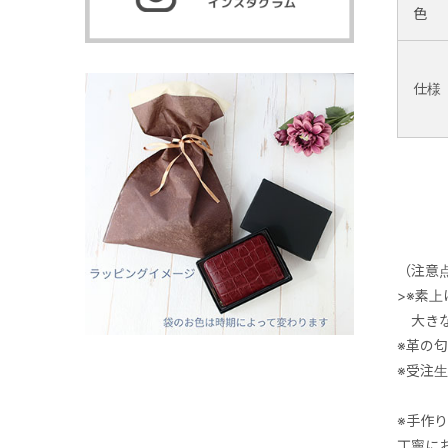
色
仕様
（注意
>※素
大きな
※革の
※受注
※手作
丁寧に