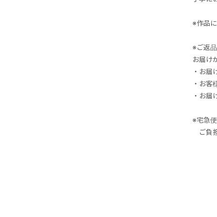
※作品
※ご返
お届け
・お届
・お客
・お届
※宅急
ご負担