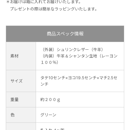
＊お届けは箱に入れてお届けいたします。
プレゼントの際は簡単なラッピングいたします。
商品スペック情報
（外装）シュリンクレザー（牛革）
素材
（内装）牛革＆シャンタン生地（レーヨン
１００％）
タテ10センチ×ヨコ19.5センチ×マチ2.5セ
サイズ
ンチ
重量
約２００ｇ
色
グリーン