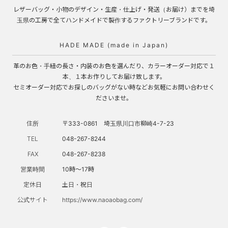
レザーバッグ・小物のデザイン・生産・仕上げ・発送（お届け）までを埼
玉県の工房で全てハンドメイドで製作するファクトリーブランドです。
HADE MADE (made in Japan)
革のお色・手紐の長さ・内装のお色を選んだり、カラーオーダー対応で１
本、１本お作りしてお届け致します。
セミオーダー対応でお探しのバッグがない時などお気軽にお問い合わせく
ださいませ。
住所
〒333-0861 埼玉県川口市柳崎4-7-23
TEL
048-267-8244
FAX
048-267-8238
営業時間
10時～17時
定休日
土日・祝日
公式サイト
https://www.naoaobag.com/