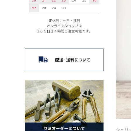
20
21
22
23
24
25
26
27
28
29
30
定休日：土日・祝日
オンラインショップは
３６５日２４時間ご注文可能です。
シュリ