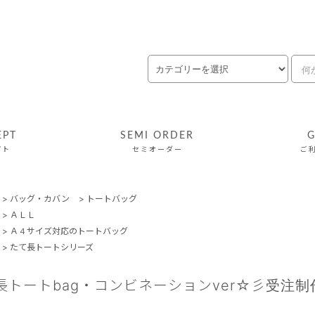
EPT
SEMI ORDER
G
プト
セミオーダー
ご
>
バッグ・カバン
>
トートバッグ
>
ＡＬＬ
>
Ａ４サイズ対応のトートバッグ
>
たて長トートシリーズ
長トートbag・コンビネーションver☆彡受注