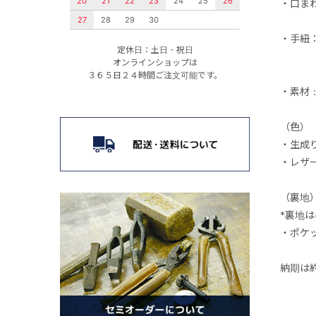
20
21
22
23
24
25
26
・口ま
27
28
29
30
・手紐
定休日：土日・祝日
オンラインショップは
３６５日２４時間ご注文可能です。
・素材
（色）
・生成
・レザ
（裏地
*裏地
・ポケ
納期は