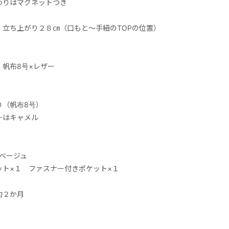
わりはマグネットつき
：立ち上がり２８㎝（口もと～手紐のTOPの位置）
：帆布8号×レザー
り（帆布8号）
ーはキャメル
）
はベージュ
ット×１ ファスナー付きポケット×１
約２か月