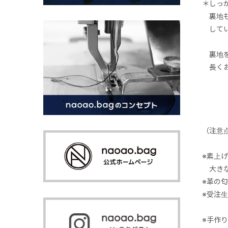
＊しっ
裏地も
してい
裏地を
長くお
（注意
※素上
大きな
※革の
※受注
※手作