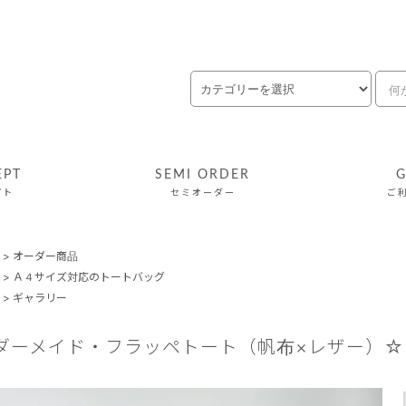
EPT
SEMI ORDER
G
プト
セミオーダー
ご
>
オーダー商品
>
Ａ４サイズ対応のトートバッグ
>
ギャラリー
ダーメイド・フラッペトート（帆布×レザー）☆