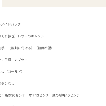
ーメイドバッグ
（くり抜き）レザーのキャメル
丸手 （胴判に付ける）（細目希望）
ツ：手紐・カブセ・
５つ（ゴールド）
ボタンなし
ズ：高さ30センチ マチ13センチ 底の横幅40センチ