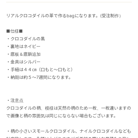
リアルクロコダイルの革で作るbagになります。(受注制作）
■仕様■
・クロコダイルの黒
・裏地はネイビー
・底板＆底鋲追加
・金具はシルバー
・手紐は４４㎝（口もと～口もと）
・納期は約５～7週間になります。
・注意点
クロコダイルの柄、模様は天然の柄のため一枚、一枚違いますの
で画像と柄の雰囲気は同じにならない場合もございます。
・柄の小さいスモールクロコダイル、ナイルクロコダイルなども