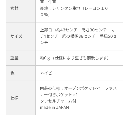
革：牛革
素材
裏地：シャンタン生地（レーヨン１０
０％）
上部ヨコ約43センチ 高さ30センチ マ
サイズ
チ1センチ 底の横幅38センチ 手紐50セ
ンチ
重量
約0ｇ（仕様により重さも前後します）
色
ネイビー
内装の仕様：オープンポケット×1 ファス
ナー付きポケット×１
仕様
タッセルチャーム付
made in JAPAN