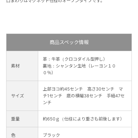
口まわりはマグネット仕様のオープンタイプです。
商品スペック情報
革：牛革（クロコダイル型押し）
素材
裏地：シャンタン生地（レーヨン１０
０％）
上部ヨコ約45センチ 高さ30センチ マ
サイズ
チ1センチ 底の横幅38センチ 手紐47セ
ンチ
重量
約650ｇ（仕様により重さも前後します）
色
ブラック