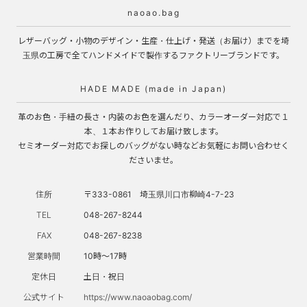
naoao.bag
レザーバッグ・小物のデザイン・生産・仕上げ・発送（お届け）までを埼
玉県の工房で全てハンドメイドで製作するファクトリーブランドです。
HADE MADE (made in Japan)
革のお色・手紐の長さ・内装のお色を選んだり、カラーオーダー対応で１
本、１本お作りしてお届け致します。
セミオーダー対応でお探しのバッグがない時などお気軽にお問い合わせく
ださいませ。
住所
〒333-0861 埼玉県川口市柳崎4-7-23
TEL
048-267-8244
FAX
048-267-8238
営業時間
10時～17時
定休日
土日・祝日
公式サイト
https://www.naoaobag.com/