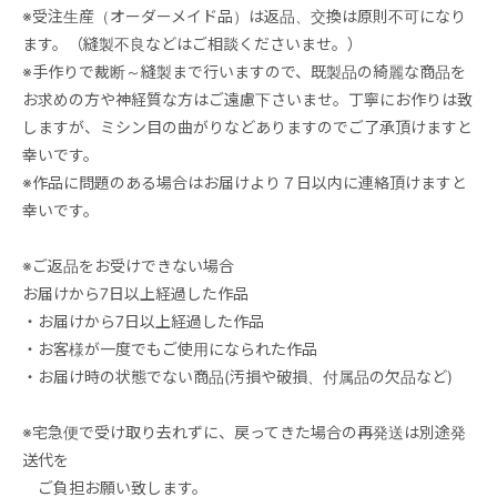
※受注生産（オーダーメイド品）は返品、交換は原則不可になり
ます。（縫製不良などはご相談くださいませ。）
※手作りで裁断～縫製まで行いますので、既製品の綺麗な商品を
お求めの方や神経質な方はご遠慮下さいませ。丁寧にお作りは致
しますが、ミシン目の曲がりなどありますのでご了承頂けますと
幸いです。
※作品に問題のある場合はお届けより７日以内に連絡頂けますと
幸いです。
※ご返品をお受けできない場合
お届けから7日以上経過した作品
・お届けから7日以上経過した作品
・お客様が一度でもご使用になられた作品
・お届け時の状態でない商品(汚損や破損、付属品の欠品など)
※宅急便で受け取り去れずに、戻ってきた場合の再発送は別途発
送代を
ご負担お願い致します。