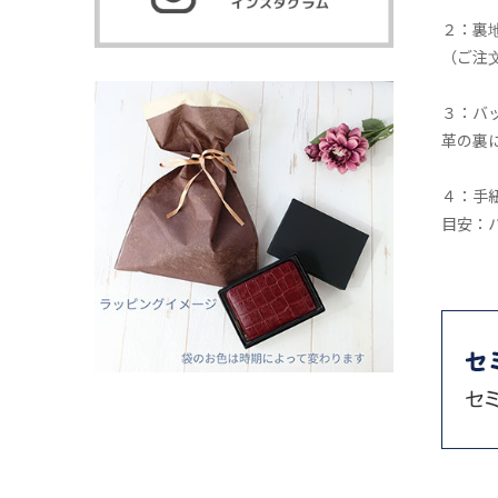
２：裏
（ご注
３：バ
革の裏
４：手
目安：