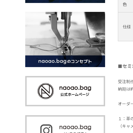
色
仕様
■セミ
受注制
納期は
オーダ
１：革
（キャ