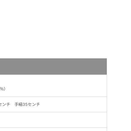
％）
センチ 手紐35センチ