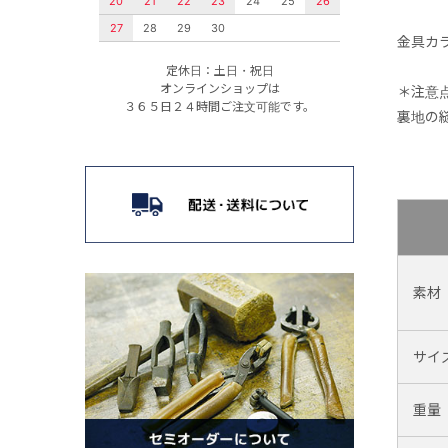
20
21
22
23
24
25
26
27
28
29
30
金具カ
定休日：土日・祝日
オンラインショップは
＊注意
３６５日２４時間ご注文可能です。
裏地の
素材
サイ
重量