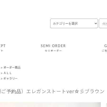
EPT
SEMI ORDER
G
プト
セミオーダー
ご
>
オーダー商品
>
ＡＬＬ
>
ギャラリー
様ご予約品）エレガンストートver☆彡ブラウン