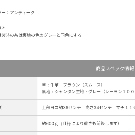
ラー：アンティーク
点＊
縫製時の糸は裏地の色のグレーと同色にする
商品スペック情報
革：牛革 ブラウン（スムース）
裏地：シャンタン生地・グレー（レーヨン１００
ズ
上部ヨコ約36センチ 高さ34センチ マチ１１
約600ｇ（仕様により重さも前後します）