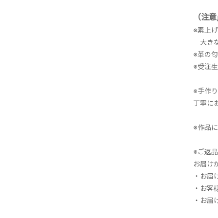
（注意
※素上
大きな
※革の
※受注
※手作
丁寧に
※作品
※ご返
お届け
・お届
・お客
・お届