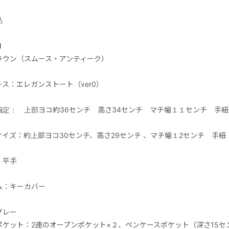
品
■
ラウン（スムース・アンティーク）
ス：エレガンストート（ver0）
指定： 上部ヨコ約36センチ 高さ34センチ マチ幅１１センチ 手紐
サイズ：約上部ヨコ30センチ、高さ29センチ 、マチ幅１2センチ 手紐
：平手
ム：キーカバー
グレー
ポケット：2連のオープンポケット×２、ペンケースポケット（深さ15セ