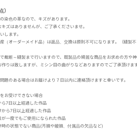
点）
げの染色の革なので、キズがあります。
キズはありませんが、ご了承くださいませ。
匂いします。
生産（オーダーメイド品）は返品、交換は原則不可になります。（縫製
りで裁断～縫製まで行いますので、既製品の綺麗な商品をお求めの方や
お作りは致しますが、ミシン目の曲がりなどありますのでご了承頂けま
に問題のある場合はお届けより７日以内に連絡頂けますと幸いです。
品をお受けできない場合
から7日以上経過した作品
けから7日以上経過した作品
様が一度でもご使用になられた作品
け時の状態でない商品(汚損や破損、付属品の欠品など)