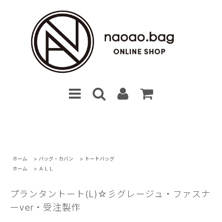
ホーム
>
バッグ・カバン
>
トートバッグ
ホーム
>
ＡＬＬ
プランタントート(L)☆彡グレージュ・ファスナ
ーver・受注製作