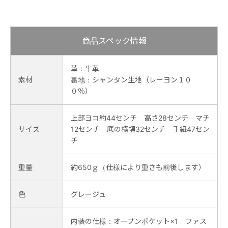
商品スペック情報
革：牛革
素材
裏地：シャンタン生地（レーヨン１０
０％）
上部ヨコ約44センチ 高さ28センチ マチ
サイズ
12センチ 底の横幅32センチ 手紐47セン
チ
重量
約650ｇ（仕様により重さも前後します）
色
グレージュ
内装の仕様：オープンポケット×1 ファス