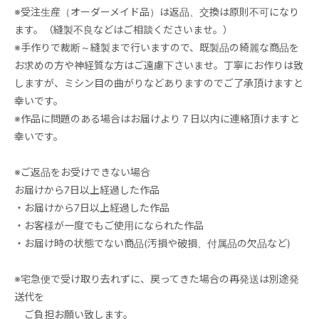
※受注生産（オーダーメイド品）は返品、交換は原則不可になり
ます。（縫製不良などはご相談くださいませ。）
※手作りで裁断～縫製まで行いますので、既製品の綺麗な商品を
お求めの方や神経質な方はご遠慮下さいませ。丁寧にお作りは致
しますが、ミシン目の曲がりなどありますのでご了承頂けますと
幸いです。
※作品に問題のある場合はお届けより７日以内に連絡頂けますと
幸いです。
※ご返品をお受けできない場合
お届けから7日以上経過した作品
・お届けから7日以上経過した作品
・お客様が一度でもご使用になられた作品
・お届け時の状態でない商品(汚損や破損、付属品の欠品など)
※宅急便で受け取り去れずに、戻ってきた場合の再発送は別途発
送代を
ご負担お願い致します。