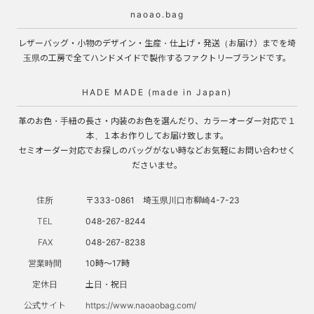
naoao.bag
レザーバッグ・小物のデザイン・生産・仕上げ・発送（お届け）までを埼
玉県の工房で全てハンドメイドで製作するファクトリーブランドです。
HADE MADE (made in Japan)
革のお色・手紐の長さ・内装のお色を選んだり、カラーオーダー対応で１
本、１本お作りしてお届け致します。
セミオーダー対応でお探しのバッグがない時などお気軽にお問い合わせく
ださいませ。
住所
〒333-0861 埼玉県川口市柳崎4-7-23
TEL
048-267-8244
FAX
048-267-8238
営業時間
10時～17時
定休日
土日・祝日
公式サイト
https://www.naoaobag.com/