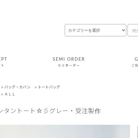
EPT
SEMI ORDER
G
プト
セミオーダー
ご
>
バッグ・カバン
>
トートバッグ
>
ＡＬＬ
ンタントート☆彡グレー・受注製作