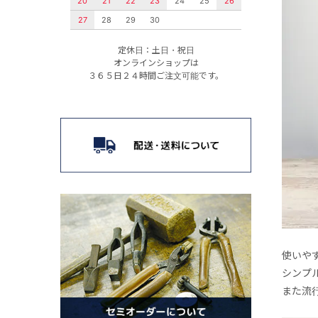
20
21
22
23
24
25
26
27
28
29
30
定休日：土日・祝日
オンラインショップは
３６５日２４時間ご注文可能です。
使いや
シンプ
また流