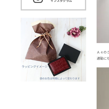
Ａ４の
通勤に