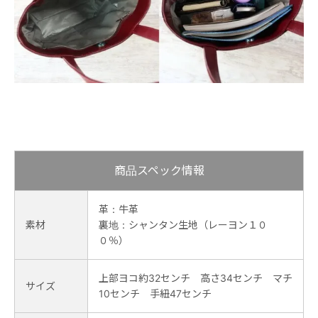
商品スペック情報
革：牛革
素材
裏地：シャンタン生地（レーヨン１０
０％）
上部ヨコ約32センチ 高さ34センチ マチ
サイズ
10センチ 手紐47センチ