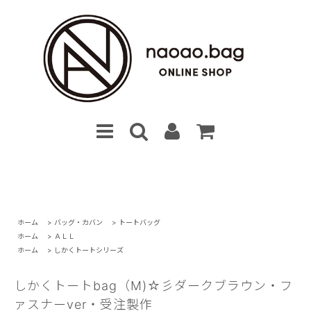
ホーム
>
バッグ・カバン
>
トートバッグ
ホーム
>
ＡＬＬ
ホーム
>
しかくトートシリーズ
しかくトートbag（M)☆彡ダークブラウン・フ
ァスナーver・受注製作