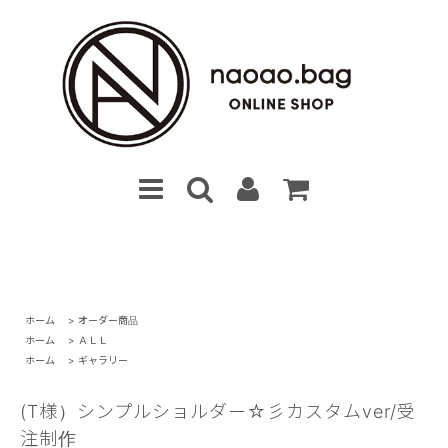
ホーム
>
オーダー商品
ホーム
>
ＡＬＬ
ホーム
>
ギャラリー
(T様）シンプルショルダー☆彡カスタムver/受
注制作