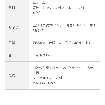
革：牛革
素材
裏地：シャンタン生地（レーヨン１０
０％）
上部ヨコ約26センチ 高さ15センチ マチ
サイズ
7センチ
重量
約550ｇ（仕様により重さも前後します）
色
ライトグレー
内装の仕様：オープンポケット×１ カー
ド段
仕様
タッセルチャーム付
made in JAPAN