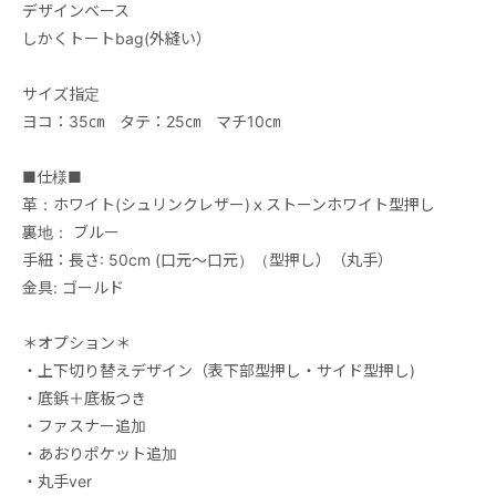
デザインベース
しかくトートbag(外縫い）
サイズ指定
ヨコ：35㎝ タテ：25㎝ マチ10㎝
■仕様■
革：ホワイト(シュリンクレザー)ｘストーンホワイト型押し
裏地： ブルー
手紐：長さ: 50cm (口元〜口元）（型押し）（丸手）
金具: ゴールド
＊オプション＊
・上下切り替えデザイン（表下部型押し・サイド型押し)
・底鋲＋底板つき
・ファスナー追加
・あおりポケット追加
・丸手ver