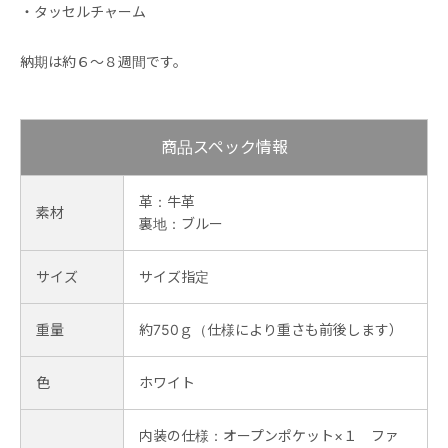
・タッセルチャーム
納期は約６～８週間です。
商品スペック情報
革：牛革
素材
裏地：ブルー
サイズ
サイズ指定
重量
約750ｇ（仕様により重さも前後します）
色
ホワイト
内装の仕様：オープンポケット×１ ファ