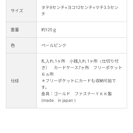
タテ9センチ×ヨコ12センチ×マチ3.5セン
サイズ
チ
重量
約125ｇ
色
ペールピンク
札入れ 1ヶ所 小銭入れ 1ヶ所（仕切り付
き） カードケース7ヶ所 フリーポケット
６ヵ所
仕様
＊フリーポケットにカードも収納可能で
す。
金具：ゴールド ファスナーＹＫＫ製
(made in japan )