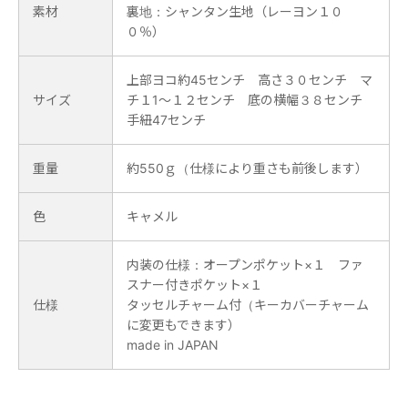
素材
裏地：シャンタン生地（レーヨン１０
０％）
上部ヨコ約45センチ 高さ３０センチ マ
サイズ
チ１1～１２センチ 底の横幅３８センチ
手紐47センチ
重量
約550ｇ（仕様により重さも前後します）
色
キャメル
内装の仕様：オープンポケット×１ ファ
スナー付きポケット×１
仕様
タッセルチャーム付（キーカバーチャーム
に変更もできます）
made in JAPAN