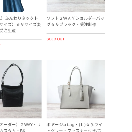
ム）ふんわりタックト
ソフト２ＷＡＹショルダーバッ
サイズ）☆彡サイズ変
グ☆彡ブラック・受注制作
受注生産
SOLD OUT
T
オーダー）２WAY・リ
ボヤージュbag・(Ｌ)☆彡ライ
カスタム・BK
トグレー・ファスナー付き/受