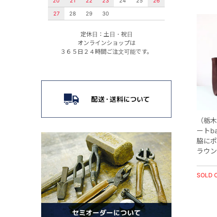
20
21
22
23
24
25
26
27
28
29
30
定休日：土日・祝日
オンラインショップは
３６５日２４時間ご注文可能です。
（栃木
ートb
脇にポ
ラウン
SOLD 