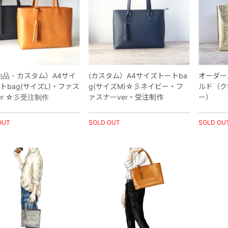
約品・カスタム）A4サイ
(カスタム）A4サイズトートba
オーダー
トbag(サイズL)・ファス
g(サイズM)☆彡ネイビー・フ
ルド（ク
er ☆彡受注制作
ァスナーver・受注制作
ー）
OUT
SOLD OUT
SOLD OU