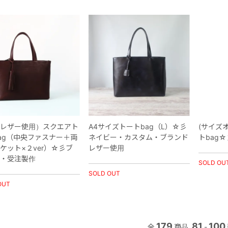
レザー使用）スクエアト
A4サイズトートbag（L）☆彡
(サイズ
ag（中央ファスナー＋両
ネイビー・カスタム・ブランド
トbag
ケット×２ver）☆彡ブ
レザー使用
・受注製作
SOLD OU
SOLD OUT
OUT
179
81
100
全
商品
-