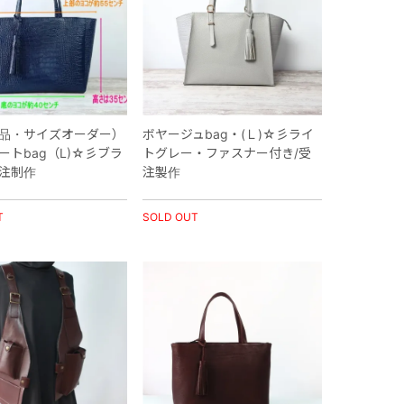
品・サイズオーダー）
ボヤージュbag・(Ｌ)☆彡ライ
ートbag（L)☆彡ブラ
トグレー・ファスナー付き/受
注制作
注製作
T
SOLD OUT