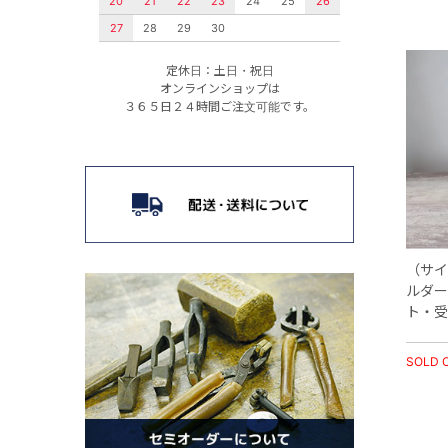
20
21
22
23
24
25
26
27
28
29
30
定休日：土日・祝日
オンラインショップは
３６５日２４時間ご注文可能です。
（サイ
ルダー
ト・受
SOLD 