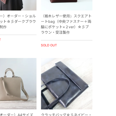
ー）オーダー・ショル
（栃木レザー使用）スクエアト
ット☆彡ダークブラウ
ートbag（中央ファスナー＋両
制作
脇にポケット×２ver）☆彡ブ
ラウン・受注製作
T
SOLD OUT
オーダー）A4サイズ
クラッチバッグ☆彡ネイビー・